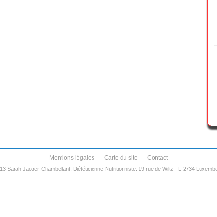
Mentions légales
Carte du site
Contact
13 Sarah Jaeger-Chambellant, Diététicienne-Nutritionniste, 19 rue de Wiltz - L-2734 Luxem