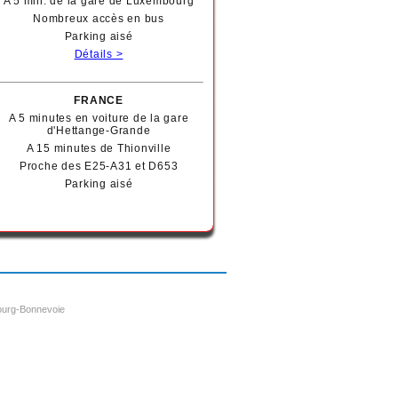
A 5 min. de la gare de Luxembourg
Nombreux accès en bus
Parking aisé
Détails >
FRANCE
A 5 minutes en voiture de la gare
d'Hettange-Grande
A 15 minutes de Thionville
Proche des E25-A31 et D653
Parking
aisé
bourg-Bonnevoie