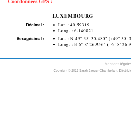
Coordonnées GPS :
LUXEMBOURG
Décimal :
Lat. : 49.59319
Long. : 6.140821
Sexagésimal :
Lat. : N 49° 35' 35.485" (+49° 35' 
Long. : E 6° 8' 26.956" (+6° 8' 26.
Mentions légale
Copyright © 2013 Sarah Jaeger-Chambellant, Diététici